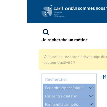
Qui sommes nous 
Je recherche un métier
Vous souhaitez obtenir davantage de r
secteur d'activité ?
M
Rechercher
Par ordre alphabétique
Par centre d'intérêt
Par famille de métier