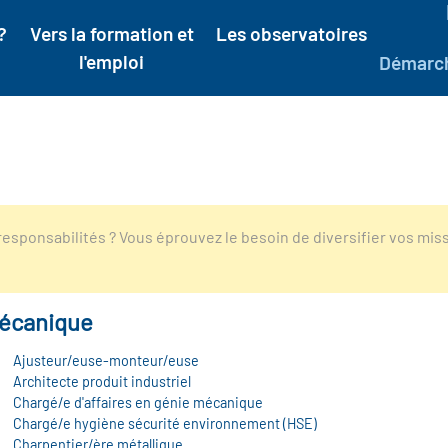
?
Vers la formation et
Les observatoires
l'emploi
Démarc
esponsabilités ? Vous éprouvez le besoin de diversifier vos mis
écanique
Ajusteur/euse-monteur/euse
Architecte produit industriel
Chargé/e d'affaires en génie mécanique
Chargé/e hygiène sécurité environnement (HSE)
Charpentier/ère métallique