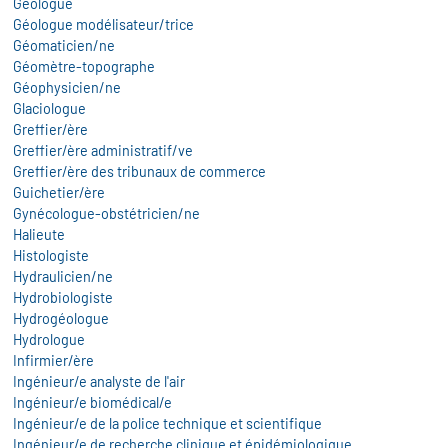
Géologue
Géologue modélisateur/trice
Géomaticien/ne
Géomètre-topographe
Géophysicien/ne
Glaciologue
Greffier/ère
Greffier/ère administratif/ve
Greffier/ère des tribunaux de commerce
Guichetier/ère
Gynécologue-obstétricien/ne
Halieute
Histologiste
Hydraulicien/ne
Hydrobiologiste
Hydrogéologue
Hydrologue
Infirmier/ère
Ingénieur/e analyste de l'air
Ingénieur/e biomédical/e
Ingénieur/e de la police technique et scientifique
Ingénieur/e de recherche clinique et épidémiologique