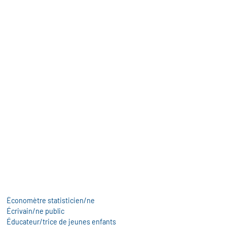
Conseiller/ère principal/e d'éducation
Conseiller/ère territorial/e des APS (activités physiques et sportives)
Conservateur/trice du patrimoine
Consultant/e en conduite de changement
Contrôleur/euse aérien/ne
Contrôleur/euse des douanes et droits indirects
Contrôleur/euse des finances publiques
Cryptologue
Démineur/euse
Démographe
Développeur/euse économique
Diététicien/ne
Diplomate
Directeur/trice de bibliothèque-médiathèque
Directeur/trice de golf
Directeur/trice des services pénitentiaires
Directeur/trice d'hôpital
Économe de flux
Économètre statisticien/ne
Écrivain/ne public
Éducateur/trice de jeunes enfants