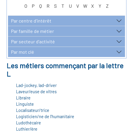
r les métiers
oire des métiers en
O
P
Q
R
S
T
U
V
W
X
Y
Z
r
Par centre d'intérêt
Par famille de métier
oire des transitions
fres clés métiers et
Par secteur d'activité
s
oire de l'Economie
Par mot clé
et Solidaire (ESS)
Les métiers commençant par la lettre
un lieu d'information ou
L
mpagnement
oire du secteur sanitaire
Lad-jockey, lad-driver
Laveur/euse de vitres
Libraire
Linguiste
oire de l'Industrie
Localisateur/trice
Logisticien/ne de l'humanitaire
Ludothécaire
toire emploi-formation
Luthier/ère