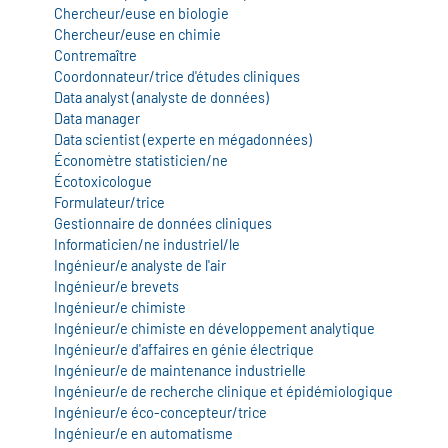
icap
Chercheur/euse en biologie
Chercheur/euse en chimie
Contremaître
vatoire des secteurs
(en
Coordonnateur/trice d'études cliniques
 construction)
Data analyst (analyste de données)
Data manager
Data scientist (experte en mégadonnées)
Économètre statisticien/ne
Écotoxicologue
Formulateur/trice
Gestionnaire de données cliniques
Informaticien/ne industriel/le
Ingénieur/e analyste de l'air
Ingénieur/e brevets
Ingénieur/e chimiste
Ingénieur/e chimiste en développement analytique
Ingénieur/e d'affaires en génie électrique
Ingénieur/e de maintenance industrielle
Ingénieur/e de recherche clinique et épidémiologique
Ingénieur/e éco-concepteur/trice
Ingénieur/e en automatisme