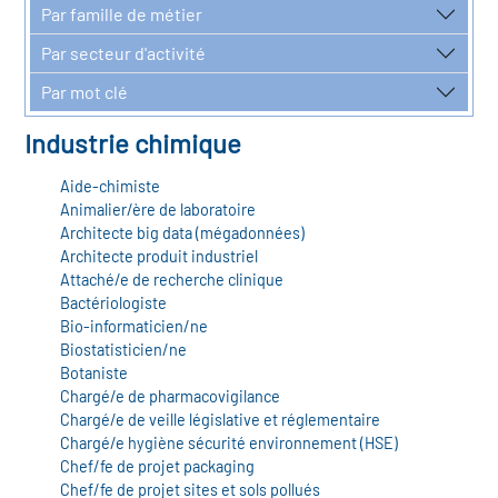
r les métiers
Par famille de métier
oire des métiers en
Par secteur d'activité
r
Par mot clé
oire des transitions
Industrie chimique
fres clés métiers et
s
oire de l'Economie
Aide-chimiste
Animalier/ère de laboratoire
et Solidaire (ESS)
Architecte big data (mégadonnées)
un lieu d'information ou
Architecte produit industriel
Attaché/e de recherche clinique
mpagnement
oire du secteur sanitaire
Bactériologiste
Bio-informaticien/ne
Biostatisticien/ne
Botaniste
oire de l'Industrie
Chargé/e de pharmacovigilance
Chargé/e de veille législative et réglementaire
Chargé/e hygiène sécurité environnement (HSE)
toire emploi-formation
Chef/fe de projet packaging
Chef/fe de projet sites et sols pollués