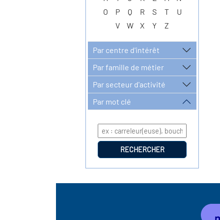
O
P
Q
R
S
T
U
V
W
X
Y
Z
Par centre d'intérêt
Par famille de métier
Par secteur d'activité
Par mot clé