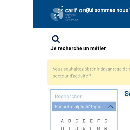
Qui sommes nous 
Je recherche un métier
Vous souhaitez obtenir davantage de r
secteur d'activité ?
S
Rechercher
Par ordre alphabétique
A
B
C
D
E
F
G
H
I
J
K
L
M
N