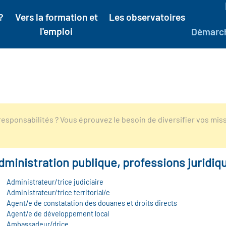
?
Vers la formation et
Les observatoires
l'emploi
Démarc
esponsabilités ? Vous éprouvez le besoin de diversifier vos mis
dministration publique, professions juridiq
Administrateur/trice judiciaire
Administrateur/trice territorial/e
Agent/e de constatation des douanes et droits directs
Agent/e de développement local
Ambassadeur/drice