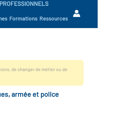
PROFESSIONNELS
hes
Formations
Ressources
sions, de changer de métier ou de
ues, armée et police