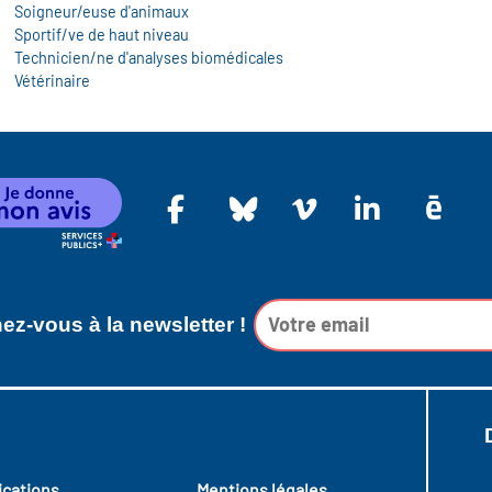
Soigneur/euse d'animaux
Sportif/ve de haut niveau
Technicien/ne d'analyses biomédicales
Vétérinaire
z-vous à la newsletter !
ications
Mentions légales