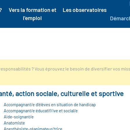
?
Vers la formation et
Les observatoires
l'emploi
Démarc
esponsabilités ? Vous éprouvez le besoin de diversifier vos mis
anté, action sociale, culturelle et sportive
Accompagnant/e d'élèves en situation de handicap
Accompagnant/e éducatif/ive et social/e
Aide-soignant/e
Anatomiste
Anesthésiste-réanimateur/trice