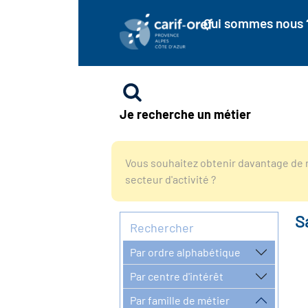
Qui sommes nous 
Je recherche un métier
Vous souhaitez obtenir davantage de r
secteur d'activité ?
S
Rechercher
Par ordre alphabétique
Par centre d'intérêt
Par famille de métier