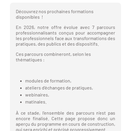
ers
étiers en
Découvrez nos prochaines formations
disponibles !
En 2026, notre offre évolue avec 7 parcours
ransitions
professionnalisants conçus pour accompagner
étiers et
les professionnels face aux transformations des
pratiques, des publics et des dispositifs.
Economie
Ces parcours combineront, selon les
 (ESS)
thématiques :
nformation ou
t
cteur sanitaire
modules de formation,
ateliers d’échanges de pratiques,
webinaires,
matinales.
ndustrie
À ce stade, l’ensemble des parcours n’est pas
encore finalisé. Cette page propose donc un
oi-formation
aperçu du programme en cours de construction,
qui sera enrichi et précisé progressivement.