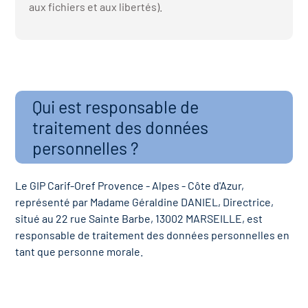
icap
aux fichiers et aux libertés).
vatoire des secteurs
(en
 construction)
Qui est responsable de
traitement des données
personnelles ?
Le GIP Carif-Oref Provence - Alpes - Côte d'Azur,
représenté par Madame Géraldine DANIEL, Directrice,
situé au 22 rue Sainte Barbe, 13002 MARSEILLE, est
responsable de traitement des données personnelles en
tant que personne morale.