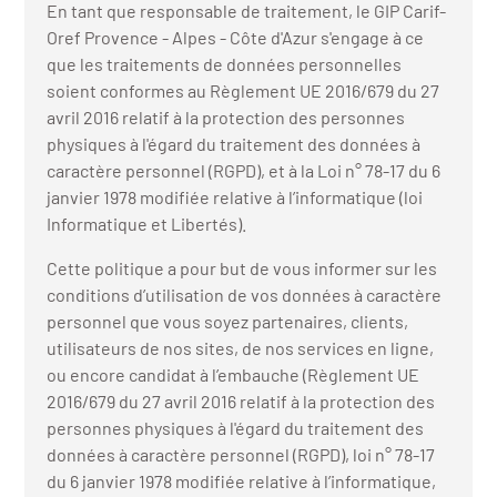
r les métiers
En tant que responsable de traitement, le GIP Carif-
oire des métiers en
Oref Provence - Alpes - Côte d'Azur s'engage à ce
que les traitements de données personnelles
r
soient conformes au Règlement UE 2016/679 du 27
avril 2016 relatif à la protection des personnes
oire des transitions
physiques à l'égard du traitement des données à
fres clés métiers et
caractère personnel (RGPD), et à la Loi n° 78-17 du 6
s
oire de l'Economie
janvier 1978 modifiée relative à l’informatique (loi
et Solidaire (ESS)
Informatique et Libertés).
un lieu d'information ou
Cette politique a pour but de vous informer sur les
mpagnement
oire du secteur sanitaire
conditions d’utilisation de vos données à caractère
personnel que vous soyez partenaires, clients,
utilisateurs de nos sites, de nos services en ligne,
ou encore candidat à l’embauche (Règlement UE
oire de l'Industrie
2016/679 du 27 avril 2016 relatif à la protection des
personnes physiques à l'égard du traitement des
données à caractère personnel (RGPD), loi n° 78-17
toire emploi-formation
du 6 janvier 1978 modifiée relative à l’informatique,