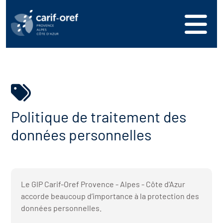
s
er
oire interrégional des
vos ressources
de la mer en
ation
une formation
s'inscrire
ranée
phie de l'offre de
 se connecter
oire des territoires
Politique de traitement des
n en région
données personnelles
ance
érencer votre offre de
ion Partenariale de la
er
on
ture (OPC)
ez-nous
r en santé et sécurité au
if Régional d’Observation
Le GIP Carif-Oref Provence - Alpes - Côte d'Azur
accorde beaucoup d’importance à la protection des
(DROS)
données personnelles.