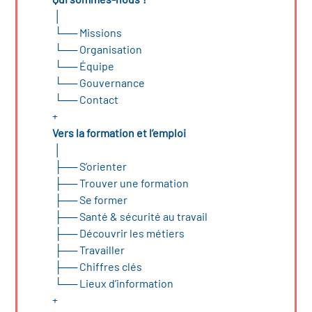
icap
│
└──
Missions
vatoire des secteurs
(en
└──
Organisation
└──
Équipe
 construction)
└──
Gouvernance
└──
Contact
+
Vers la formation et l’emploi
│
├──
S’orienter
├──
Trouver une formation
├──
Se former
├──
Santé & sécurité au travail
├──
Découvrir les métiers
├──
Travailler
├──
Chiffres clés
└──
Lieux d’information
+