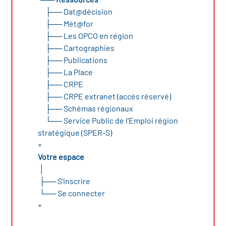
├──
Dat@décision
├──
Mét@for
├──
Les OPCO en région
├──
Cartographies
├──
Publications
├──
La Place
├──
CRPE
├──
CRPE extranet (accès réservé)
├──
Schémas régionaux
└──
Service Public de l'Emploi région
stratégique (SPER-S)
+
Votre espace
│
├──
S’inscrire
└──
Se connecter
+