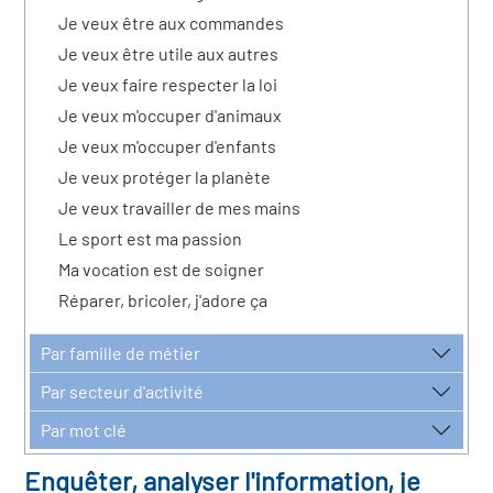
icap
Je veux être aux commandes
Je veux être utile aux autres
vatoire des secteurs
(en
Je veux faire respecter la loi
 construction)
Je veux m'occuper d'animaux
Je veux m'occuper d'enfants
Je veux protéger la planète
Je veux travailler de mes mains
Le sport est ma passion
Ma vocation est de soigner
Réparer, bricoler, j'adore ça
Par famille de métier
Par secteur d'activité
Par mot clé
Enquêter, analyser l'information, je