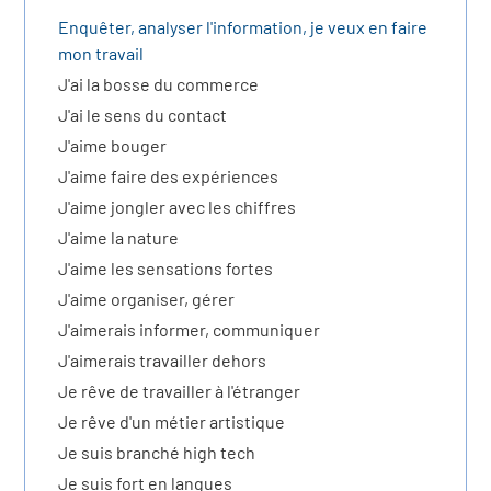
r les métiers
oire des métiers en
Enquêter, analyser l'information, je veux en faire
mon travail
r
J'ai la bosse du commerce
J'ai le sens du contact
oire des transitions
fres clés métiers et
J'aime bouger
J'aime faire des expériences
s
oire de l'Economie
J'aime jongler avec les chiffres
et Solidaire (ESS)
J'aime la nature
un lieu d'information ou
J'aime les sensations fortes
mpagnement
oire du secteur sanitaire
J'aime organiser, gérer
J'aimerais informer, communiquer
J'aimerais travailler dehors
oire de l'Industrie
Je rêve de travailler à l'étranger
Je rêve d'un métier artistique
Je suis branché high tech
toire emploi-formation
Je suis fort en langues