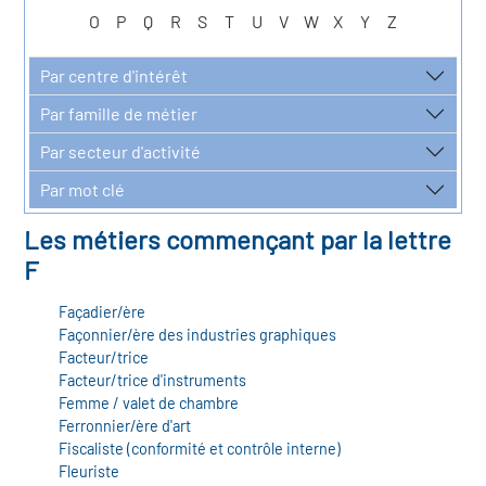
r les métiers
oire des métiers en
O
P
Q
R
S
T
U
V
W
X
Y
Z
r
Par centre d'intérêt
Par famille de métier
oire des transitions
fres clés métiers et
Par secteur d'activité
s
oire de l'Economie
Par mot clé
et Solidaire (ESS)
Les métiers commençant par la lettre
un lieu d'information ou
F
mpagnement
oire du secteur sanitaire
Façadier/ère
Façonnier/ère des industries graphiques
Facteur/trice
Facteur/trice d'instruments
oire de l'Industrie
Femme / valet de chambre
Ferronnier/ère d'art
Fiscaliste (conformité et contrôle interne)
toire emploi-formation
Fleuriste