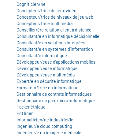
icap
Cogniticien/ne
Concepteur/trice de jeux vidéo
Concepteur/trice de niveaux de jeu web
vatoire des secteurs
(en
Concepteur/trice multimédia
 construction)
Conseiller/ère relation client à distance
Consultant/e en informatique décisionnelle
Consultant/e en solutions intégrées
Consultant/e en systèmes d'information
Consultant/e informatique
Développeur/euse d'applications mobiles
Développeur/euse informatique
Développeur/euse multimédia
Expert/e en sécurité informatique
Formateur/trice en informatique
Gestionnaire de contrats informatiques
Gestionnaire de parc micro-informatique
Hacker éthique
Hot liner
Informaticien/ne industriel/le
Ingénieur/e cloud computing
Ingénieur/e en imagerie médicale