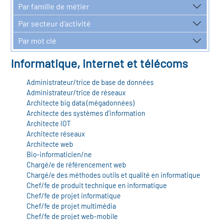
r les métiers
Par famille de métier
oire des métiers en
Par secteur d'activité
r
Par mot clé
oire des transitions
Informatique, internet et télécoms
fres clés métiers et
s
oire de l'Economie
Administrateur/trice de base de données
Administrateur/trice de réseaux
et Solidaire (ESS)
Architecte big data (mégadonnées)
un lieu d'information ou
Architecte des systèmes d'information
Architecte IOT
mpagnement
oire du secteur sanitaire
Architecte réseaux
Architecte web
Bio-informaticien/ne
Chargé/e de référencement web
oire de l'Industrie
Chargé/e des méthodes outils et qualité en informatique
Chef/fe de produit technique en informatique
Chef/fe de projet informatique
toire emploi-formation
Chef/fe de projet multimédia
Chef/fe de projet web-mobile