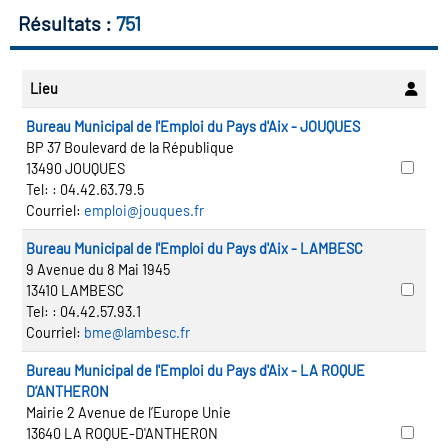
icap
Résultats :
751
vatoire des secteurs
(en
Lieu
 construction)
Bureau Municipal de l'Emploi du Pays d'Aix - JOUQUES
BP 37 Boulevard de la République
13490 JOUQUES
Tel:
: 04.42.63.79.5
Courriel:
emploi@jouques.fr
Bureau Municipal de l'Emploi du Pays d'Aix - LAMBESC
9 Avenue du 8 Mai 1945
13410 LAMBESC
Tel:
: 04.42.57.93.1
Courriel:
bme@lambesc.fr
Bureau Municipal de l'Emploi du Pays d'Aix - LA ROQUE
D’ANTHERON
Mairie 2 Avenue de l’Europe Unie
13640 LA ROQUE-D'ANTHERON