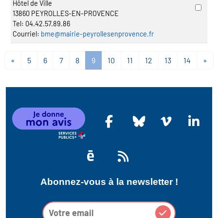
Hôtel de Ville
13860 PEYROLLES-EN-PROVENCE
Tel:
04.42.57.89.86
Courriel:
bme@mairie-peyrollesenprovence.fr
«
5
6
7
8
9
10
11
12
13
14
»
Abonnez-vous à la newsletter !