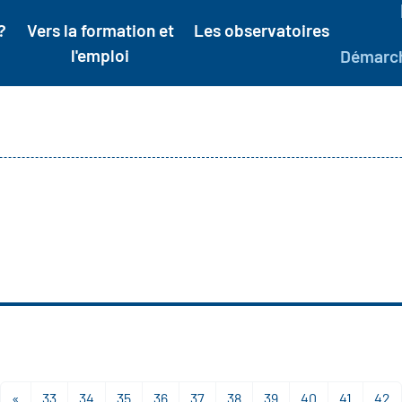
?
Vers la formation et
Les observatoires
l'emploi
Démarc
«
33
34
35
36
37
38
39
40
41
42