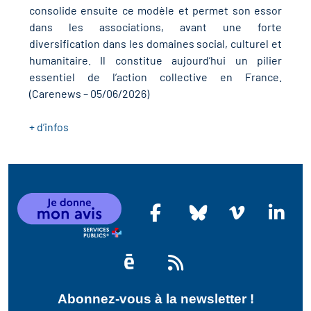
r les métiers
oire des métiers en
consolide ensuite ce modèle et permet son essor
dans les associations, avant une forte
diversification dans les domaines social, culturel et
r
humanitaire. Il constitue aujourd’hui un pilier
oire des transitions
essentiel de l’action collective en France.
fres clés métiers et
(Carenews – 05/06/2026)
s
oire de l'Economie
+ d’infos
et Solidaire (ESS)
un lieu d'information ou
mpagnement
oire du secteur sanitaire
oire de l'Industrie
toire emploi-formation
Abonnez-vous à la newsletter !