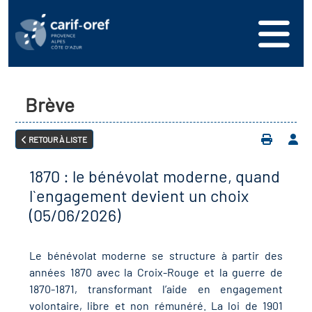
s
er
oire interrégional des
vos ressources
de la mer en
Brève
ation
une formation
s'inscrire
ranée
RETOUR À LISTE
phie de l'offre de
 se connecter
oire des territoires
n en région
1870 : le bénévolat moderne, quand
ance
érencer votre offre de
ion Partenariale de la
l`engagement devient un choix
er
on
(05/06/2026)
ture (OPC)
ez-nous
r en santé et sécurité au
Le bénévolat moderne se structure à partir des
if Régional d’Observation
années 1870 avec la Croix-Rouge et la guerre de
(DROS)
1870-1871, transformant l’aide en engagement
volontaire, libre et non rémunéré. La loi de 1901