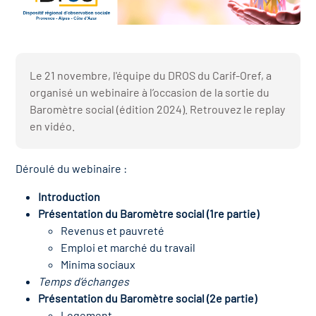
r les métiers
oire des métiers en
r
Le 21 novembre, l'équipe du DROS du Carif-Oref, a
oire des transitions
fres clés métiers et
organisé un webinaire à l’occasion de la sortie du
Baromètre social (édition 2024). Retrouvez le replay
s
oire de l'Economie
en vidéo.
et Solidaire (ESS)
un lieu d'information ou
Déroulé du webinaire :
mpagnement
oire du secteur sanitaire
Introduction
Présentation du Baromètre social (1re partie)
Revenus et pauvreté
Emploi et marché du travail
oire de l'Industrie
Minima sociaux
Temps d’échanges
toire emploi-formation
Présentation du Baromètre social (2e partie)
Logement