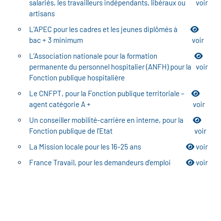
icap
salariés, les travailleurs indépendants, libéraux ou
voir
artisans
L’APEC pour les cadres et les jeunes diplômés à
vatoire des secteurs
(en
bac + 3 minimum
voir
 construction)
L’Association nationale pour la formation
permanente du personnel hospitalier (ANFH) pour la
voir
Fonction publique hospitalière
Le CNFPT, pour la Fonction publique territoriale –
agent catégorie A +
voir
Un conseiller mobilité-carrière en interne, pour la
Fonction publique de l’Etat
voir
La Mission locale pour les 16-25 ans
voir
France Travail, pour les demandeurs d’emploi
voir