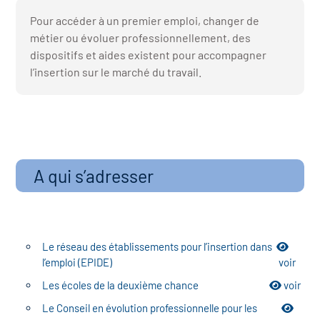
r les métiers
oire des métiers en
Pour accéder à un premier emploi, changer de
métier ou évoluer professionnellement, des
r
dispositifs et aides existent pour accompagner
l’insertion sur le marché du travail.
oire des transitions
fres clés métiers et
s
oire de l'Economie
et Solidaire (ESS)
un lieu d'information ou
A qui s’adresser
mpagnement
oire du secteur sanitaire
Le réseau des établissements pour l’insertion dans
oire de l'Industrie
l’emploi (EPIDE)
voir
Les écoles de la deuxième chance
voir
toire emploi-formation
Le Conseil en évolution professionnelle pour les