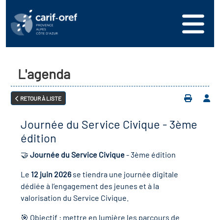
s
er
oire interrégional des
vos ressources
de la mer en
L'agenda
ation
une formation
s'inscrire
ranée
RETOUR À LISTE
phie de l'offre de
 se connecter
oire des territoires
n en région
Journée du Service Civique - 3ème
ance
érencer votre offre de
ion Partenariale de la
édition
er
on
ture (OPC)
🤝
Journée du Service Civique
- 3ème édition
ez-nous
Le
12 juin 2026
se tiendra une journée digitale
r en santé et sécurité au
if Régional d’Observation
dédiée à l’engagement des jeunes et à la
(DROS)
valorisation du Service Civique.
🎯 Objectif : mettre en lumière les parcours de