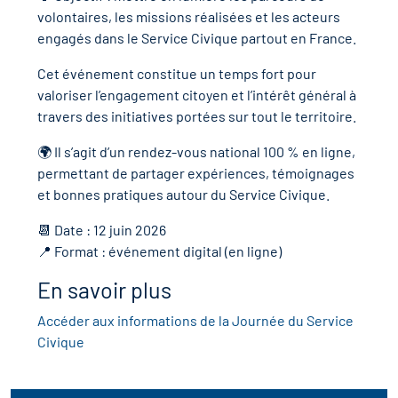
r les métiers
oire des métiers en
volontaires, les missions réalisées et les acteurs
engagés dans le Service Civique partout en France.
r
Cet événement constitue un temps fort pour
valoriser l’engagement citoyen et l’intérêt général à
oire des transitions
fres clés métiers et
travers des initiatives portées sur tout le territoire.
s
oire de l'Economie
🌍 Il s’agit d’un rendez-vous national 100 % en ligne,
permettant de partager expériences, témoignages
et Solidaire (ESS)
et bonnes pratiques autour du Service Civique.
un lieu d'information ou
mpagnement
📆 Date : 12 juin 2026
oire du secteur sanitaire
📍 Format : événement digital (en ligne)
En savoir plus
oire de l'Industrie
Accéder aux informations de la Journée du Service
Civique
toire emploi-formation